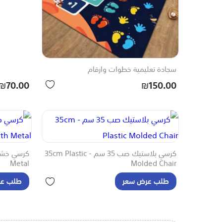
سجادة تعليمية خطوات وارقام
₪70.00
₪150.00
كرسي بلاستيك صب 35 سم - 35cm Plastic
Metal
Molded Chair
طلب عرض سعر
طلب عر