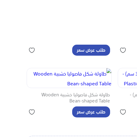
طلب عرض سعر
 حديد (27-34 سم) -
طاولة شكل فاصوليا خشبية Wooden
Bean-shaped Table
طلب عرض سعر