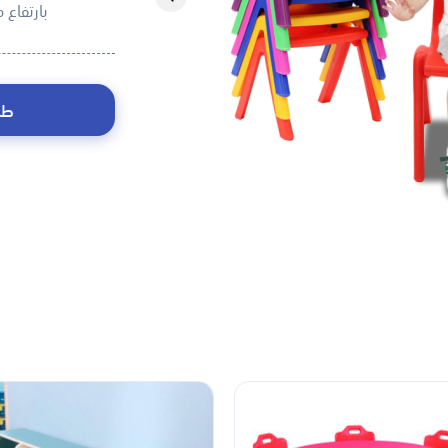
بارتفاع مقعد 30 سم
طل