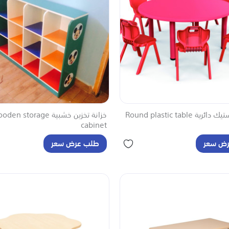
ية Round plastic table
خزانة تخزين خشبية en storage
cabinet
ض سعر
طلب عرض سعر