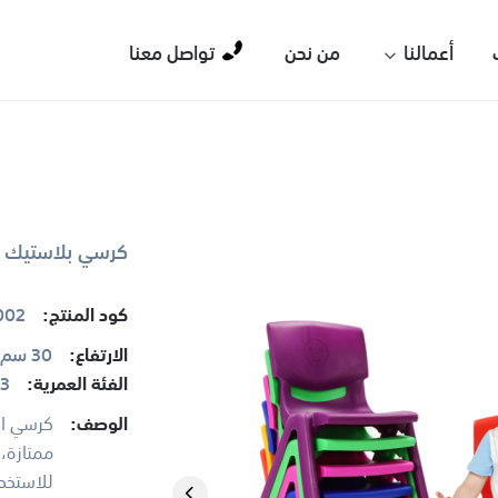
أعمالنا
من نحن
تواصل معنا
كرسي بلاستيك صب 30 سم - c Molded Chair
كود المنتج:
002
الارتفاع:
30 سم
الفئة العمرية:
0-3 سنوا
الوصف:
كرسي ال
ممتازة، 
للاستخد