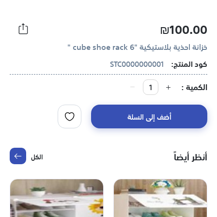
₪100.00
خزانة احذية بلاستيكية "6 cube shoe rack "
كود المنتج:
STC0000000001
الكمية
أضف إلى السلة
أنظر أيضاً
الكل