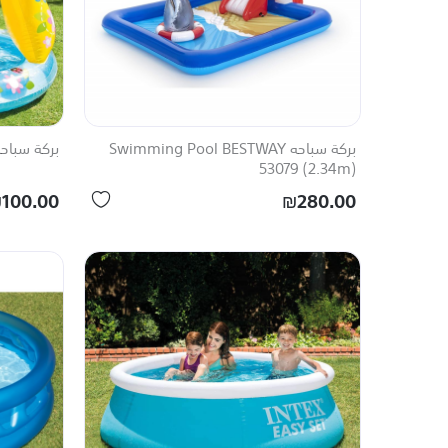
بركة سباحه Swimming Pool BESTWAY
بركة سباحه 57114 ing Pool INTEX
53079 (2.34m)
100.00
₪280.00