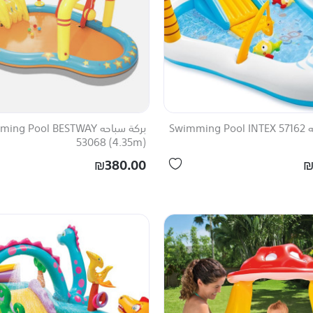
Swimm
بركة سباحه ng Pool BESTWAY
53068 (4.35m)
₪380.00
₪