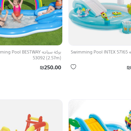
Swimm
بركة سباحه ng Pool BESTWAY
53092 (2.57m)
₪250.00
₪