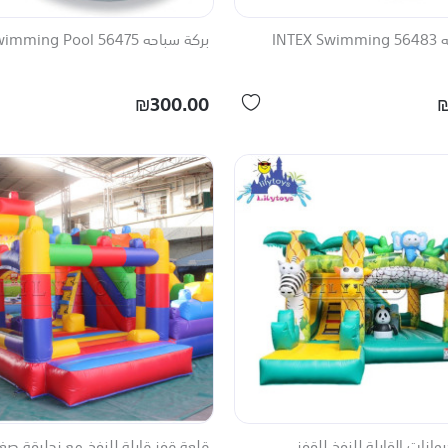
بركة سباحه 56483 INTEX Swimming
بركة سباحه Intex Swimming Pool 56475
₪300.00
₪
وانات القابلة للنفخ للقفز
قلعة قفز قابلة للنفخ مع زحليقة صغ