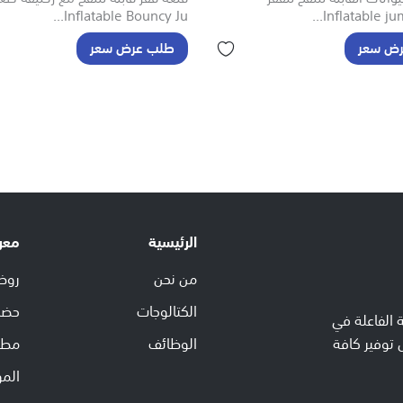
Inflatable Bouncy Ju...
Inflatable jum
ض سعر
طلب عرض سعر
الرئيسية
معر
من نحن
روض
الكتالوجات
حضا
 الفاعلة في
 توفير كافة
الوظائف
مطا
الم