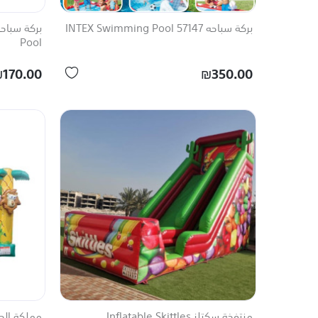
بركة سباحه 57147 INTEX Swimming Pool
Pool
170.00
₪350.00
منتفخة سكتلز Inflatable Skittles
مملكة الحي