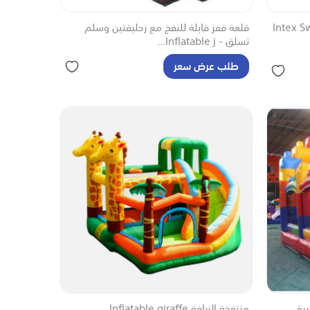
قلعة قفز قابلة للنفخ مع زحليقتين وسلم
تسلق - Inflatable j...
طلب عرض سعر
يرة
منتفخة الزرافة Inflatable giraffe