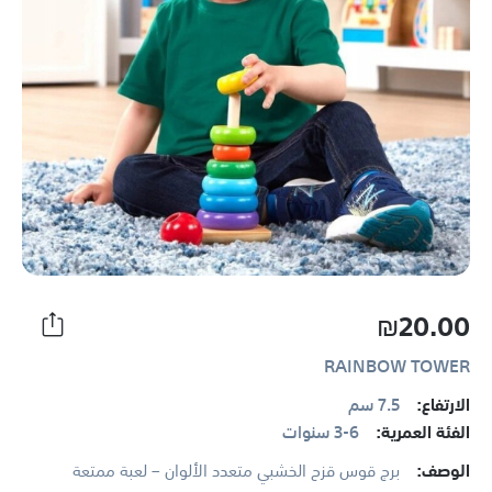
₪20.00
RAINBOW TOWER
الارتفاع:
7.5 سم
الفئة العمرية:
3-6 سنوات
الوصف:
برج قوس قزح الخشبي متعدد الألوان – لعبة ممتعة