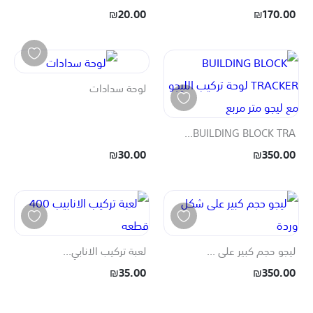
₪20.00
₪170.00
لوحة سدادات
BUILDING BLOCK TRA...
₪30.00
₪350.00
ليجو حجم كبير على ...
لعبة تركيب الانابي...
₪35.00
₪350.00